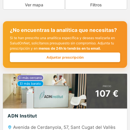
Ver mapa
Filtros
¿No encuentras la analítica que necesitas?
Si te han prescrito una analítica específica y deseas realizarla en
SaludOnNet, solicítanos presupuesto sin compromiso. Adjunta tu
prescripción y en
menos de 24h lo tendrás en tu email.
Adjuntar prescripción
PRECIO
107 €
ADN Institut
Avenida de Cerdanyola, 57, Sant Cugat del Vallès