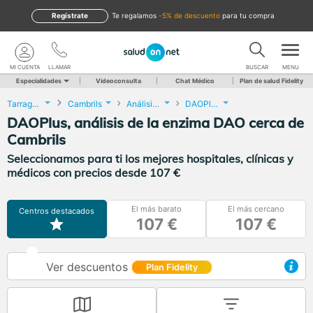
Regístrate
te regalamos
-5% de descuento
para tu compra
MI CUENTA
LLAMAR
BUSCAR
MENU
Especialidades
Videoconsulta
Chat Médico
Plan de salud Fidelity
Tarragona
Cambrils
Análisis Clínicos
DAOPlus, análisis de la enzima DAO
DAOPlus, análisis de la enzima DAO cerca de
Cambrils
Seleccionamos para ti los mejores hospitales, clínicas y
médicos con precios desde 107 €
El más barato
El más cercano
Centros destacados
107 €
107 €
Ver descuentos
Plan Fidelity