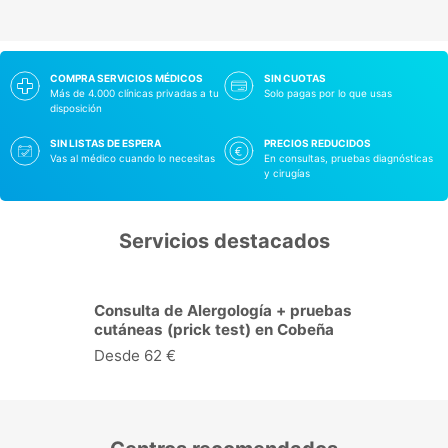
COMPRA SERVICIOS MÉDICOS
SIN CUOTAS
Más de 4.000 clínicas privadas a tu
Solo pagas por lo que usas
disposición
SIN LISTAS DE ESPERA
PRECIOS REDUCIDOS
Vas al médico cuando lo necesitas
En consultas, pruebas diagnósticas
y cirugías
Servicios destacados
Consulta de Dermatología en
Cobeña
Desde 38 €