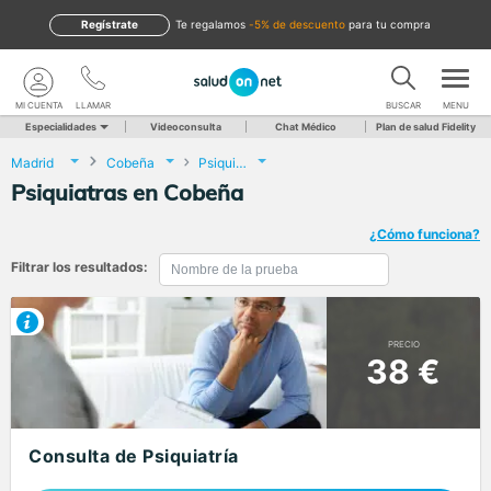
Regístrate
te regalamos
-5% de descuento
para tu compra
MI CUENTA
LLAMAR
BUSCAR
MENU
Especialidades
Videoconsulta
Chat Médico
Plan de salud Fidelity
Madrid
Cobeña
Psiquiatría
Psiquiatras en Cobeña
¿Cómo funciona?
Filtrar los resultados:
PRECIO
38 €
Consulta de Psiquiatría