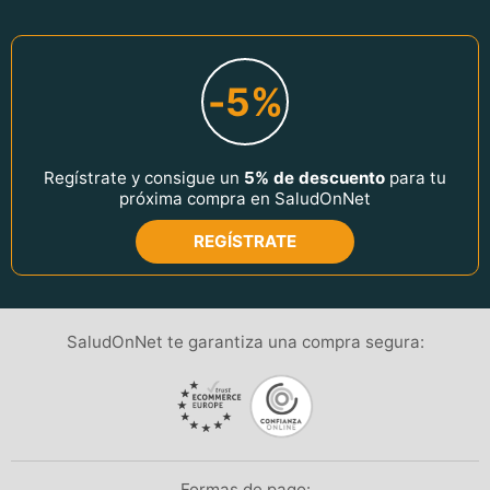
-5%
Regístrate y consigue un
5% de descuento
para tu
próxima compra en SaludOnNet
REGÍSTRATE
SaludOnNet te garantiza una compra segura:
Formas de pago: