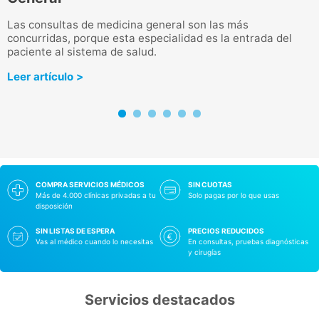
T
t
Las consultas de medicina general son las más
concurridas, porque esta especialidad es la entrada del
L
paciente al sistema de salud.
Leer artículo >
COMPRA SERVICIOS MÉDICOS
SIN CUOTAS
Más de 4.000 clínicas privadas a tu
Solo pagas por lo que usas
disposición
SIN LISTAS DE ESPERA
PRECIOS REDUCIDOS
Vas al médico cuando lo necesitas
En consultas, pruebas diagnósticas
y cirugías
Servicios destacados