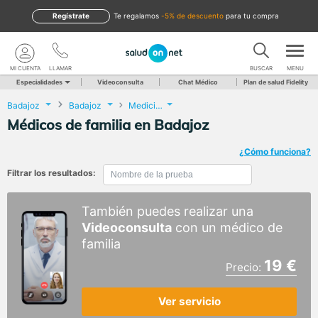
Regístrate
te regalamos
-5% de descuento
para tu compra
MI CUENTA
LLAMAR
BUSCAR
MENU
Especialidades
Videoconsulta
Chat Médico
Plan de salud Fidelity
Badajoz
Badajoz
Medicina General
Médicos de familia en Badajoz
¿Cómo funciona?
Filtrar los resultados:
También puedes realizar una
Videoconsulta
con un médico de
familia
19 €
Precio:
Ver servicio