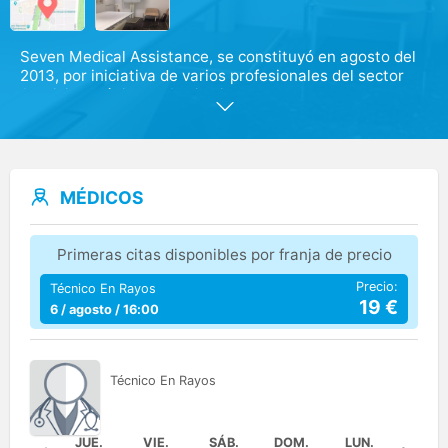
Seven Medical Assistance, se constituyó en agosto del
2013, por iniciativa de varios profesionales del sector
Servicios Médicos y Sanitarios, que se unen para
aprovechar las sinergias de las empresas que
procedían. La finalidad de la Empresa es ofrecer una
completa asistencia médica dirigida a enfermos de
Traumatología así como de otras especialidades
médicas. Para ello se crean servicios de Traumatología,
MÉDICOS
Reumatología, Medicina Interna, Neuropsiquiatría,
Recuperación funcional, Análisis, Medicina General, y
revisiones médicas
Primeras citas disponibles por franja de precio
Precio:
Técnico En Rayos
19
€
6 / agosto / 16:00
Técnico
En Rayos
JUE.
VIE.
SÁB.
DOM.
LUN.