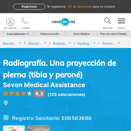
Regístrate
te regalamos
-5% de descuento
para tu compra
MI CUENTA
LLAMAR
BUSCAR
MENU
Especialidades
Videoconsulta
Chat Médico
Plan de salud Fidelity
Barcelona
Barcelona
Radiodiagnóstico
Radiografía. Una proyección de pierna (tibia y peroné)
Seven Medical Assistance
Radiografía. Una proyección de
pierna (tibia y peroné)
Seven Medical Assistance
8,3
(125 valoraciones)
Avenida Riera de Cassoles, 43, Barcelona
(Barcelona)
Registro Sanitario: E08583680