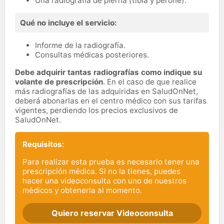
Una radiografía de pierna (tibia y peroné).
Qué no incluye el servicio:
Informe de la radiografía.
Consultas médicas posteriores.
Debe adquirir tantas radiografías como indique su
volante de prescripción
. En el caso de que realice
más radiografías de las adquiridas en SaludOnNet,
deberá abonarlas en el centro médico con sus tarifas
vigentes, perdiendo los precios exclusivos de
SaludOnNet.
Requisitos:
Para realizar esta prueba es necesario tener una
prescripción médica. Si no la tienes, puedes
hacer una videoconsulta con uno de nuestros
médicos y obtenerla al momento.
Quiero reservar Videoconsulta