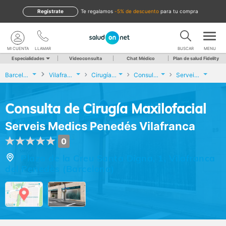
Regístrate
te regalamos
-5% de descuento
para tu compra
MI CUENTA
LLAMAR
BUSCAR
MENU
Especialidades
Videoconsulta
Chat Médico
Plan de salud Fidelity
Barcelona
Vilafranca del Penedès
Cirugía Maxilofacial
Consulta de Cirugía Maxilofacial
Serveis Medics Penedés Vilafranca
Consulta de Cirugía Maxilofacial
Serveis Medics Penedés Vilafranca
0
Plaza de la Creu Santa Digna, 1, Vilafranca
del Penedès (Barcelona)