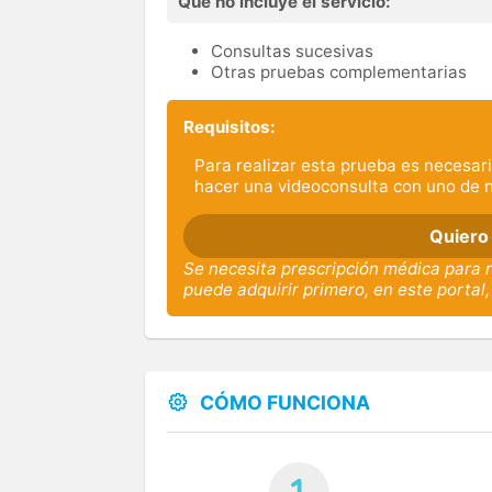
Qué no incluye el servicio:
Consultas sucesivas
Otras pruebas complementarias
Requisitos:
Para realizar esta prueba es necesari
hacer una videoconsulta con uno de 
Quiero
Se necesita prescripción médica para r
puede adquirir primero, en este portal,
CÓMO FUNCIONA