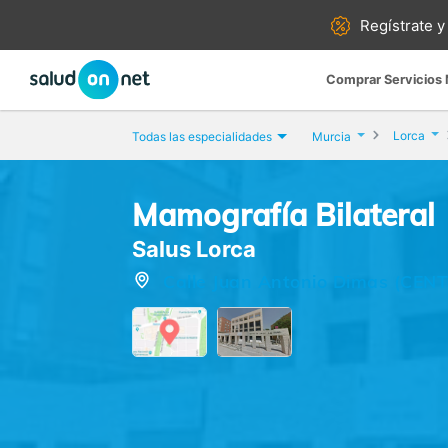
Regístrate y
Comprar Servicios
Lorca
Todas las especialidades
Murcia
Mamografía Bilateral
Salus Lorca
Calle Juan Antonio Dimas (CEN