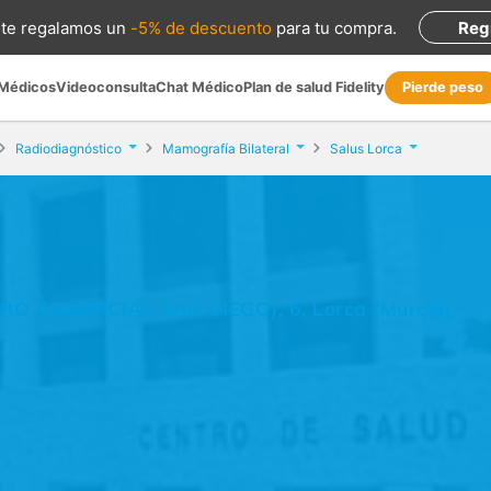
te regalamos
un
-5% de descuento
para tu compra
.
Reg
 Médicos
Videoconsulta
Chat Médico
Plan de salud Fidelity
Pierde peso
Radiodiagnóstico
Mamografía Bilateral
Salus Lorca
TRO COMERCIAL SAN DIEGO), 6, Lorca (Murcia)