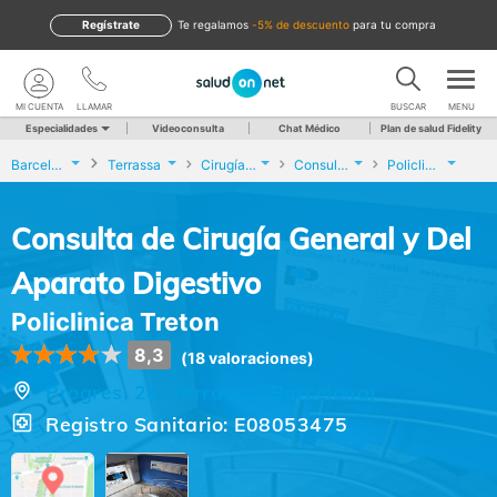
Regístrate
te regalamos
-5% de descuento
para tu compra
MI CUENTA
LLAMAR
BUSCAR
MENU
Especialidades
Videoconsulta
Chat Médico
Plan de salud Fidelity
Barcelona
Terrassa
Cirugía General y del Aparato Digestivo
Consulta de Cirugía General y Del Aparato Digestivo
Policlinica Treton
Consulta de Cirugía General y Del
Aparato Digestivo
Policlinica Treton
8,3
(18 valoraciones)
Progres, 24, Terrassa (Barcelona)
Registro Sanitario: E08053475