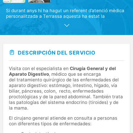
Si durant anys hi ha hagut un referent d’atenció mèdica
personalitzada a Terrassa aquesta ha estat la
Policlínica Treton. Fundada l’any 1994 per professionals
de la sanitat, metges i cirurgians d’alt nivell professional
van decidir unir el seu capital humà per donar servei
privat i atenció diferencial als seus pacients. Pioners a
Terrassa en quan a salut , la Policlínica ha anat
evolucionant fins a dispossar de una gran varietat
DESCRIPCIÓN DEL SERVICIO
d’especialitats, tant mèdiques com quirúrgiques que la
fan capdavantera ja no tant sols a Terrassa sinó a
majors dimensions , comptant dins del quadre mèdic
Visita con el especialista en
Cirugía General y del
amb referents mèdics i liders d’opinió.
Aparato Digestivo
, médico que se encarga
del tratamiento quirúrgico de las enfermedades del
aparato digestivo: estómago, intestino, hígado, vía
biliar, páncreas, colon, recto, enfermedades
proctológicas y de la pared abdominal. También trata
las patologías del sistema endocrino (tiroides) y de
la mama.
El cirujano general atiende en consulta a personas
con diferentes tipos de enfermedades: