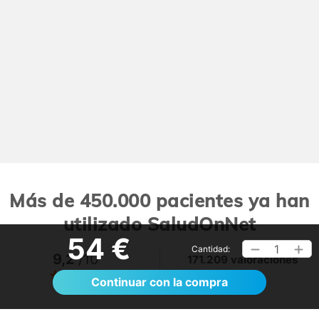
Más de 450.000 pacientes ya han
utilizado SaludOnNet
54 €
1
Cantidad:
9,2
/10
171.209 valoraciones
Ver >
Continuar con la compra