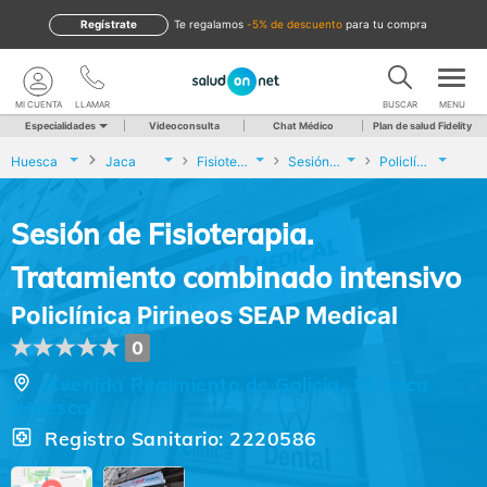
Regístrate
te regalamos
-5% de descuento
para tu compra
MI CUENTA
LLAMAR
BUSCAR
MENU
Especialidades
Videoconsulta
Chat Médico
Plan de salud Fidelity
Huesca
Jaca
Fisioterapia
Sesión de Fisioterapia. Tratamiento combinado intensivo
Policlínica Pirineos SEAP Medical
Sesión de Fisioterapia.
Tratamiento combinado intensivo
Policlínica Pirineos SEAP Medical
0
Avenida Regimiento de Galicia, 15, Jaca
(Huesca)
Registro Sanitario: 2220586