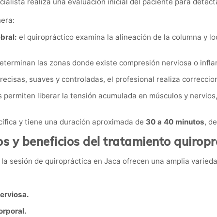
ecialista realiza una evaluación inicial del paciente para dete
nera:
bral:
el quiropráctico examina la alineación de la columna y lo
eterminan las zonas donde existe compresión nerviosa o inflam
cisas, suaves y controladas, el profesional realiza correccio
s permiten liberar la tensión acumulada en músculos y nervio
cífica y tiene una duración aproximada de
30 a 40 minutos
, d
os y beneficios del tratamiento quiropr
la sesión de quiropráctica en Jaca ofrecen una amplia varieda
nerviosa.
orporal.