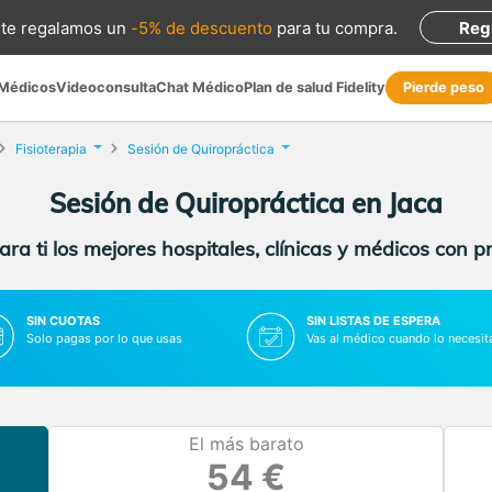
te regalamos
un
-5% de descuento
para tu compra
.
Reg
 Médicos
Videoconsulta
Chat Médico
Plan de salud Fidelity
Pierde peso
Fisioterapia
Sesión de Quiropráctica
Sesión de Quiropráctica en Jaca
ra ti los mejores hospitales, clínicas y médicos con p
SIN CUOTAS
SIN LISTAS DE ESPERA
Solo pagas por lo que usas
Vas al médico cuando lo necesit
El más barato
54 €