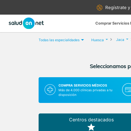
Regístrate y
Comprar Servicios
Jaca
Todas las especialidades
Huesca
Seleccionamos pa
COMPRA SERVICIOS MÉDICOS
Más de 4.000 clínicas privadas a tu
disposición
Centros destacados