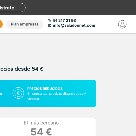
ístrate
91 217 21 93
Plan empresas
info@saludonnet.com
recios desde 54 €
PRECIOS REDUCIDOS
as
En consultas, pruebas diagnósticas y
cirugías
El más cercano
54 €