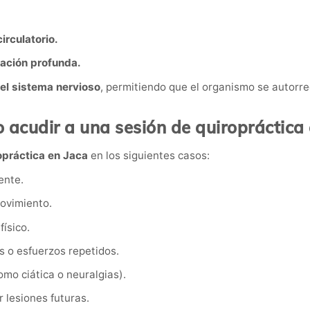
irculatorio.
jación profunda.
del sistema nervioso
, permitiendo que el organismo se autorreg
 acudir a una sesión de quiropráctica 
opráctica en Jaca
en los siguientes casos:
ente.
movimiento.
ísico.
s o esfuerzos repetidos.
omo ciática o neuralgias).
 lesiones futuras.