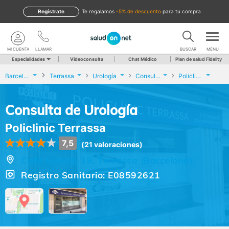
Regístrate
te regalamos
-5% de descuento
para tu compra
MI CUENTA
LLAMAR
BUSCAR
MENU
Especialidades
Videoconsulta
Chat Médico
Plan de salud Fidelity
Barcelona
Terrassa
Urología
Consulta de Urología
Policlinic Terrassa
Consulta de Urología
Policlinic Terrassa
7,5
(21 valoraciones)
Calle Goleta, 19, Terrassa (Barcelona)
Registro Sanitario: E08592621