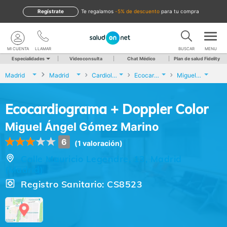
Regístrate
te regalamos
-5% de descuento
para tu compra
MI CUENTA
LLAMAR
BUSCAR
MENU
Especialidades
Videoconsulta
Chat Médico
Plan de salud Fidelity
Madrid
Madrid
Cardiología
Ecocardiograma + Doppler Color
Miguel Ángel Gómez Marino
Ecocardiograma + Doppler Color
Miguel Ángel Gómez Marino
6
(1 valoración)
Calle Mauricio Legendre, 13, Madrid
(Madrid)
Registro Sanitario: CS8523