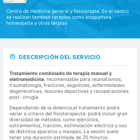
Centro de medicina general y fisioterapia. En el centro
se realizan tambien terapias como acupuntura,
homeopatia y otras terpias
DESCRIPCIÓN DEL SERVICIO
Tratamiento combinado de terapia manual y
eletromedicina
, recomendable para reumatismos,
traumatología, fracturas, esguinces, enfermedades
degenerativas, lesiones deportivas y recuperaciones
post- cirugía.
Dependiendo de la dolencia,el tratamiento podrá
variar a criterio del fisioterapeuta: podrá incluir gran
diversidad de métodos, como ejercicios,
estiramientos, tracción, estimulación eléctrica y uso
de distintos aparatos y masajes. La sesión suele
tener una duración estimada de 20 minutos.