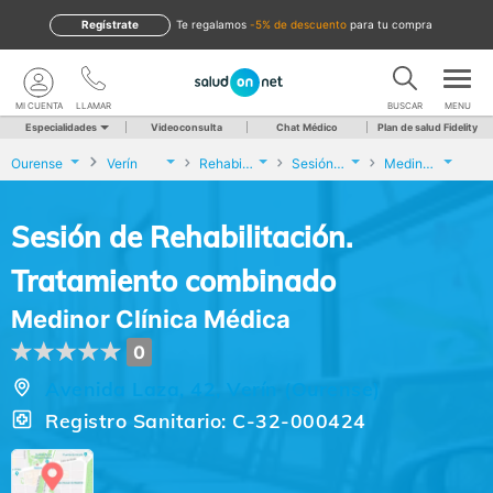
Regístrate
te regalamos
-5% de descuento
para tu compra
MI CUENTA
LLAMAR
BUSCAR
MENU
Especialidades
Videoconsulta
Chat Médico
Plan de salud Fidelity
Ourense
Verín
Rehabilitación
Sesión de Rehabilitación. Tratamiento combinado
Medinor Clínica Médica
Sesión de Rehabilitación.
Tratamiento combinado
Medinor Clínica Médica
0
Avenida Laza, 42, Verín (Ourense)
Registro Sanitario: C-32-000424