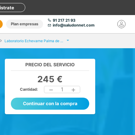
ístrate
91 217 21 93
Plan empresas
info@saludonnet.com
Laboratorio Echevarne Palma de Mallorca
PRECIO DEL SERVICIO
245 €
1
Cantidad:
Continuar con la compra