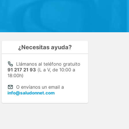
¿Necesitas ayuda?
Llámanos al teléfono gratuito
91 217 21 93
(L a V, de 10:00 a
18:00h)
O envíanos un email a
info@saludonnet.com