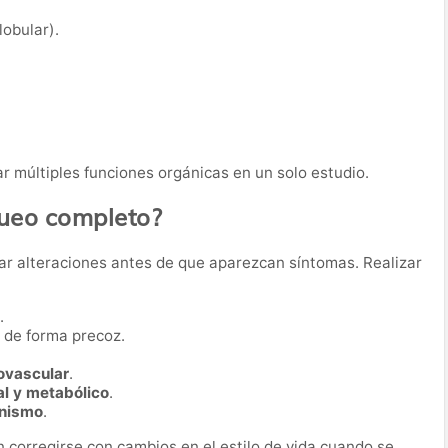
obular).
r múltiples funciones orgánicas en un solo estudio.
queo completo?
ar alteraciones antes de que aparezcan síntomas. Realizar
.
de forma precoz.
iovascular
.
al y metabólico
.
anismo
.
corregirse con cambios en el estilo de vida cuando se