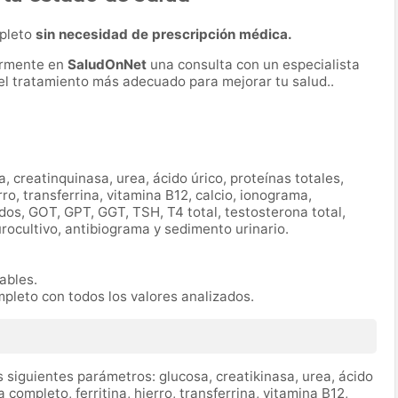
mpleto
sin necesidad de prescripción médica.
ormente en
SaludOnNet
una consulta con un especialista
r el tratamiento más adecuado para mejorar tu salud..
a, creatinquinasa, urea, ácido úrico, proteínas totales,
ro, transferrina, vitamina B12, calcio, ionograma,
ridos, GOT, GPT, GGT, TSH, T4 total, testosterona total,
urocultivo, antibiograma y sedimento urinario.
rables.
mpleto con todos los valores analizados.
 siguientes parámetros: glucosa, creatikinasa, urea, ácido
completo, ferritina, hierro, transferrina, vitamina B12,