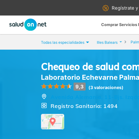
Regístrate y
Comprar Servicios
Palm
Todas las especialidades
Illes Balears
Chequeo de salud com
Laboratorio Echevarne Palma
9,3
(3 valoraciones)
Avenida Alemania, 11-Bjs. Izqda.
Registro Sanitario: 1494