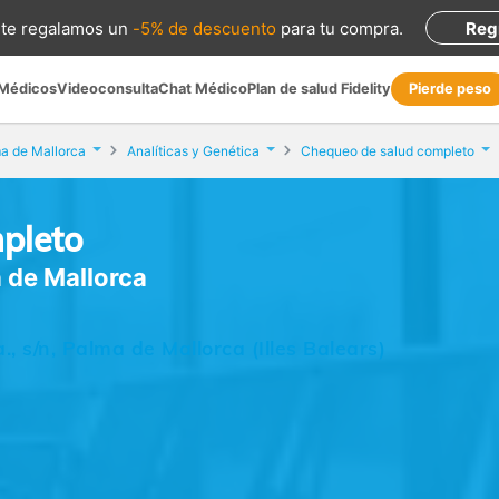
te regalamos
un
-5% de descuento
para tu compra
.
Reg
 Médicos
Videoconsulta
Chat Médico
Plan de salud Fidelity
Pierde peso
a de Mallorca
Analíticas y Genética
Chequeo de salud completo
pleto
 de Mallorca
, s/n, Palma de Mallorca (Illes Balears)