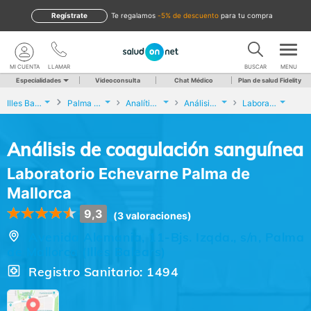
Regístrate
te regalamos
-5% de descuento
para tu compra
MI CUENTA
LLAMAR
BUSCAR
MENU
Especialidades
Videoconsulta
Chat Médico
Plan de salud Fidelity
Illes Balears
Palma de Mallorca
Analíticas y Genética
Análisis de coagulación sanguínea
Laboratorio Echevarne Palma de Mallorca
Análisis de coagulación sanguínea
Laboratorio Echevarne Palma de
Mallorca
9,3
(3 valoraciones)
Avenida Alemania, 11-Bjs. Izqda., s/n, Palma
de Mallorca (Illes Balears)
Registro Sanitario: 1494