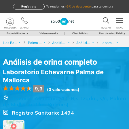
Regístrate
te regalamos
-5% de descuento
para tu compra
MI CUENTA
LLAMAR
BUSCAR
MENU
Especialidades
Videoconsulta
Chat Médico
Plan de salud Fidelity
Illes Balears
Palma de Mallorca
Analíticas y Genética
Análisis de orina completo
Laboratorio Echevarne Palma de Mallorca
Análisis de orina completo
Laboratorio Echevarne Palma de
Mallorca
9,3
(3 valoraciones)
Avenida Alemania, 11-Bjs. Izqda., s/n, Palma
de Mallorca (Illes Balears)
Registro Sanitario: 1494