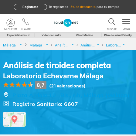
Regístrate
te regalamos
-5% de descuento
para tu compra
MI CUENTA
LLAMAR
BUSCAR
MENU
Especialidades
Videoconsulta
Chat Médico
Plan de salud Fidelity
Málaga
Málaga
Analíticas y Genética
Análisis de tiroides completa
Laboratorio Echevarne Málaga
Análisis de tiroides completa
Laboratorio Echevarne Málaga
8,7
(21 valoraciones)
Plaza Arriola 10 –Bjs., s/n, Málaga (Málaga)
Registro Sanitario: 6607