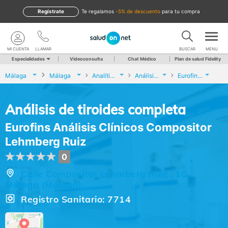
Regístrate
te regalamos
-5% de descuento
para tu compra
MI CUENTA
LLAMAR
BUSCAR
MENU
Especialidades
Videoconsulta
Chat Médico
Plan de salud Fidelity
Málaga
Málaga
Analíticas y Genética
Análisis de tiroides completa
Eurofins Análisis Clínicos Compositor Lehmberg Ruiz
Análisis de tiroides completa
Eurofins Análisis Clínicos Compositor
Lehmberg Ruiz
0
Calle Compositor Lehmberg Ruiz , 10,
Málaga (Málaga)
Registro Sanitario: 7714