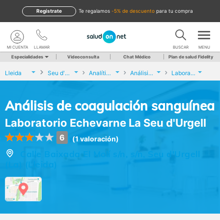
Regístrate
te regalamos
-5% de descuento
para tu compra
MI CUENTA
LLAMAR
BUSCAR
MENU
Especialidades
Videoconsulta
Chat Médico
Plan de salud Fidelity
Lleida
Seu d'Urgell (La)
Analíticas y Genética
Análisis de coagulación sanguínea
Laboratorio Echevarne La Seu d'Urgell
Análisis de coagulación sanguínea
Laboratorio Echevarne La Seu d'Urgell
6
(1 valoración)
Calle Baixada El Molí s/n, s/n, Seu d'Urgell
(La) (Lleida)