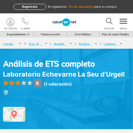
Regístrate
te regalamos
-5% de descuento
para tu compra
MI CUENTA
LLAMAR
BUSCAR
MENU
Especialidades
Videoconsulta
Chat Médico
Plan de salud Fidelity
Lleida
Seu d'Urgell (La)
Analíticas y Genética
Análisis de ETS completo
Laboratorio Echevarne La Seu d'Urgell
Análisis de ETS completo
Laboratorio Echevarne La Seu d'Urgell
6
(1 valoración)
Calle Baixada El Molí s/n, s/n, Seu d'Urgell
(La) (Lleida)