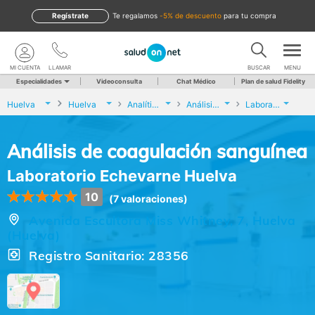
Regístrate
te regalamos
-5% de descuento
para tu compra
MI CUENTA
LLAMAR
BUSCAR
MENU
Especialidades
Videoconsulta
Chat Médico
Plan de salud Fidelity
Huelva
Huelva
Analíticas y Genética
Análisis de coagulación sanguínea
Laboratorio Echevarne Huelva
Análisis de coagulación sanguínea
Laboratorio Echevarne Huelva
10
(7 valoraciones)
Avenida Escultora Miss Whitney, 7, Huelva
(Huelva)
Registro Sanitario: 28356