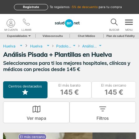
Regístrate
te regalamos
-5% de descuento
para tu compra
MI CUENTA
LLAMAR
BUSCAR
MENU
Especialidades
Videoconsulta
Chat Médico
Plan de salud Fidelity
Huelva
Huelva
Podología
Análisis Pisada + Plantillas
Análisis Pisada + Plantillas en Huelva
Seleccionamos para ti los mejores hospitales, clínicas y
médicos con precios desde 145 €
El más barato
El más cercano
Centros destacados
145 €
145 €
Ver mapa
Filtros