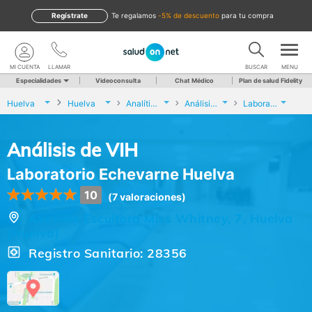
Regístrate
te regalamos
-5% de descuento
para tu compra
MI CUENTA
LLAMAR
BUSCAR
MENU
Especialidades
Videoconsulta
Chat Médico
Plan de salud Fidelity
Huelva
Huelva
Analíticas y Genética
Análisis de VIH
Laboratorio Echevarne Huelva
Análisis de VIH
Laboratorio Echevarne Huelva
10
(7 valoraciones)
Avenida Escultora Miss Whitney, 7, Huelva
(Huelva)
Registro Sanitario: 28356