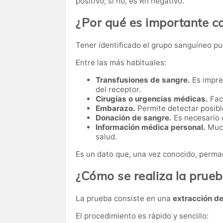
positivo; si no, es Rh negativo.
¿Por qué es importante c
Tener identificado el grupo sanguíneo pu
Entre las más habituales:
Transfusiones de sangre.
Es impre
del receptor.
Cirugías o urgencias médicas.
Faci
Embarazo.
Permite detectar posibl
Donación de sangre.
Es necesario 
Información médica personal.
Much
salud.
Es un dato que, una vez conocido, perman
¿Cómo se realiza la prue
La prueba consiste en una
extracción d
El procedimiento es rápido y sencillo: