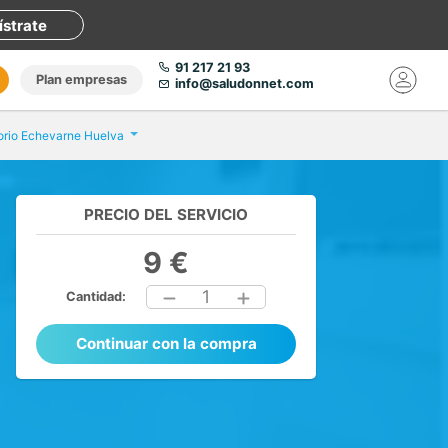
ístrate
91 217 21 93
Plan empresas
info@saludonnet.com
orio Echevarne Huelva
PRECIO DEL SERVICIO
9 €
1
Cantidad:
Continuar con la compra