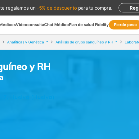
te regalamos
un
-5% de descuento
para tu compra
.
Reg
 Médicos
Videoconsulta
Chat Médico
Plan de salud Fidelity
Pierde peso
Analíticas y Genética
Análisis de grupo sanguíneo y RH
Laborat
guíneo y RH
a
, 7, Huelva (Huelva)