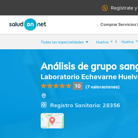
Regístrate y
Comprar Servicios
Huelva
Todas las especialidades
Huelva
Análisis de grupo san
Laboratorio Echevarne Huelv
10
(7 valoraciones)
Avenida Escultora Miss Whitney
Registro Sanitario: 28356