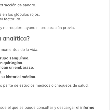
extracción de sangre.
 en los glóbulos rojos.
l factor Rh.
y no requiere ayuno ni preparación previa.
 analítica?
s momentos de la vida:
grupo sanguíneo
.
ón quirúrgica
.
fican un embarazo
.
e
.
r su
historial médico
.
o parte de estudios médicos o chequeos de salud.
desde el que se puede consultar y descargar el
informe