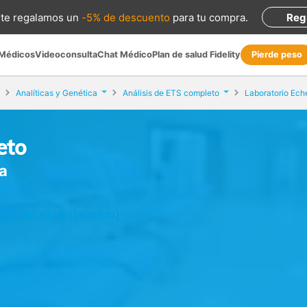
te regalamos
un
-5% de descuento
para tu compra
.
Reg
 Médicos
Videoconsulta
Chat Médico
Plan de salud Fidelity
Pierde peso
Analíticas y Genética
Análisis de ETS completo
Laboratorio Ec
eto
a
, 7, Huelva (Huelva)