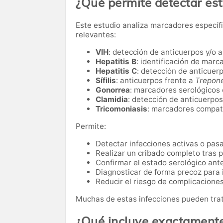
¿Qué permite detectar es
Este estudio analiza marcadores específ
relevantes:
VIH
: detección de anticuerpos y/o 
Hepatitis B
: identificación de marc
Hepatitis C
: detección de anticuerp
Sífilis
: anticuerpos frente a
Trepon
Gonorrea
: marcadores serológicos 
Clamidia
: detección de anticuerpos
Tricomoniasis
: marcadores compati
Permite:
Detectar infecciones activas o pas
Realizar un cribado completo tras p
Confirmar el estado serológico ante
Diagnosticar de forma precoz para i
Reducir el riesgo de complicaciones
Muchas de estas infecciones pueden trat
¿Qué incluye exactament