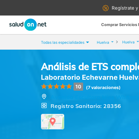
Regístrate y
Comprar Servicios
Huelva
Todas las especialidades
Huelva
Análisis de ETS compl
Laboratorio Echevarne Huelv
10
(7 valoraciones)
Avenida Escultora Miss Whitney
Registro Sanitario: 28356