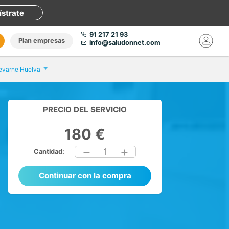
ístrate
91 217 21 93
Plan empresas
info@saludonnet.com
hevarne Huelva
PRECIO DEL SERVICIO
180 €
1
Cantidad:
Continuar con la compra