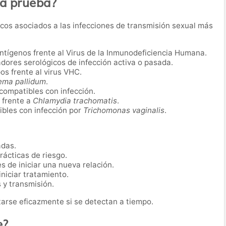
ta prueba?
icos asociados a las infecciones de transmisión sexual más
antígenos frente al Virus de la Inmunodeficiencia Humana.
adores serológicos de infección activa o pasada.
os frente al virus VHC.
ema pallidum
.
compatibles con infección.
 frente a
Chlamydia trachomatis
.
bles con infección por
Trichomonas vaginalis
.
adas.
rácticas de riesgo.
s de iniciar una nueva relación.
niciar tratamiento.
 y transmisión.
arse eficazmente si se detectan a tiempo.
e?