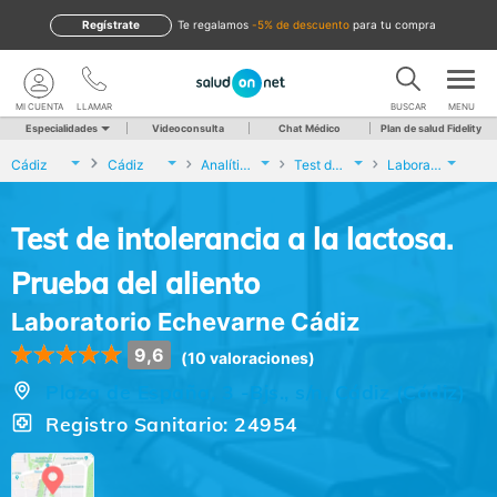
Regístrate
te regalamos
-5% de descuento
para tu compra
MI CUENTA
LLAMAR
BUSCAR
MENU
Especialidades
Videoconsulta
Chat Médico
Plan de salud Fidelity
Cádiz
Cádiz
Analíticas y Genética
Test de intolerancia a la lactosa. Prueba del aliento
Laboratorio Echevarne Cádiz
Test de intolerancia a la lactosa.
Prueba del aliento
Laboratorio Echevarne Cádiz
9,6
(10 valoraciones)
Plaza de España, 3 -Bjs., s/n, Cádiz (Cádiz)
Registro Sanitario: 24954