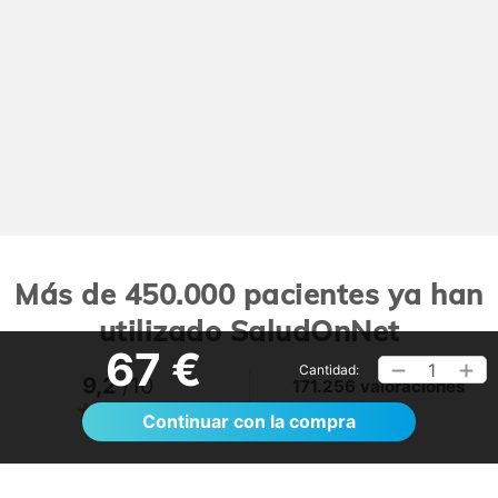
Más de 450.000 pacientes ya han
utilizado SaludOnNet
67 €
1
Cantidad:
9,2
/10
171.256 valoraciones
Ver >
Continuar con la compra