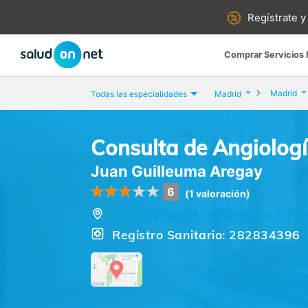
Regístrate y
Comprar Servicios
Madrid
Todas las especialidades
Madrid
Consulta de Angiologí
Juan Guilleuma Aregay
6
(1 valoración)
Calle Principie de Vergara, 57, 
Registro Sanitario: 282834396