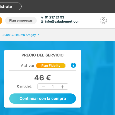
ístrate
91 217 21 93
Plan empresas
info@saludonnet.com
Juan Guilleuma Aregay
PRECIO DEL SERVICIO
Activar
Plan Fidelity
46 €
1
Cantidad:
Continuar con la compra