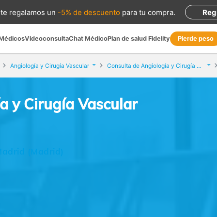
te regalamos
un
-5% de descuento
para tu compra
.
Reg
 Médicos
Videoconsulta
Chat Médico
Plan de salud Fidelity
Pierde peso
Angiología y Cirugía Vascular
Consulta de Angiología y Cirugía Vascular
a y Cirugía Vascular
Madrid (Madrid)