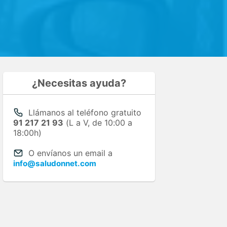
¿Necesitas ayuda?
Llámanos al teléfono gratuito
91 217 21 93
(L a V, de 10:00 a
18:00h)
O envíanos un email a
info@saludonnet.com