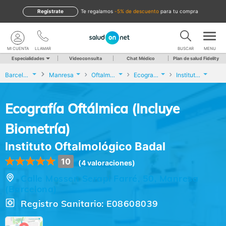
Regístrate
te regalamos
-5% de descuento
para tu compra
MI CUENTA
LLAMAR
BUSCAR
MENU
Especialidades
Videoconsulta
Chat Médico
Plan de salud Fidelity
Barcelona
Manresa
Oftalmología
Ecografía Oftálmica (Incluye Biometría)
Instituto Oftalmológico Badal
Ecografía Oftálmica (Incluye
Biometría)
Instituto Oftalmológico Badal
10
(4 valoraciones)
Calle Mossen Serapi Farré, 50, Manresa
(Barcelona)
Registro Sanitario: E08608039