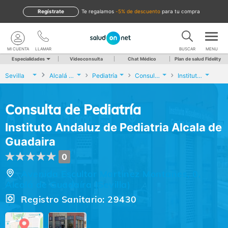
Regístrate
te regalamos
-5% de descuento
para tu compra
MI CUENTA
LLAMAR
BUSCAR
MENU
Especialidades
Videoconsulta
Chat Médico
Plan de salud Fidelity
Sevilla
Alcalá de Guadaíra
Pediatría
Consulta de Pediatría
Instituto Andaluz de Pediatria Alcala de Guadaira
Consulta de Pediatría
Instituto Andaluz de Pediatria Alcala de
Guadaira
0
Avenida Escultor Martinez Montañes, 0,
Alcalá de Guadaíra (Sevilla)
Registro Sanitario: 29430