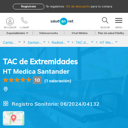
Regístrate
te regalamos
-5% de descuento
para tu compra
MI CUENTA
LLAMAR
BUSCAR
MENU
Especialidades
Videoconsulta
Chat Médico
Plan de salud Fidelity
Cantabria
Santander
Radiodiagnóstico
TAC de Extremidades
HT Medica Santander
TAC de Extremidades
HT Medica Santander
10
(1 valoración)
Paseo General Davila, 35, Santander
(Cantabria)
Registro Sanitario: 06/2024/04132