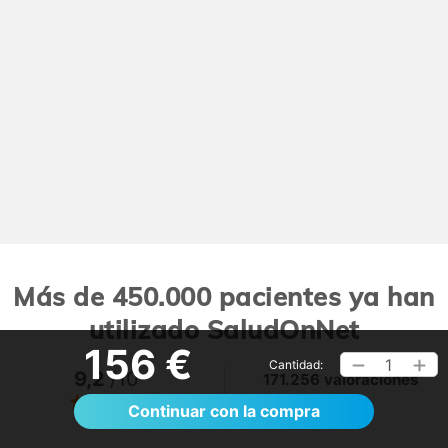
Más de 450.000 pacientes ya han
utilizado SaludOnNet
156 €
1
Cantidad:
9,2
/10
171.256 valoraciones
Ver >
Continuar con la compra