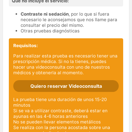
Qué no incluye el servicio:
Contraste ni sedación
, por lo que si fuera
necesario le aconsejamos que nos llame para
consultar el precio del mismo.
Otras pruebas diagnósticas
Requisitos:
Para realizar esta prueba es necesario tener una
prescripción médica. Si no la tienes, puedes
hacer una videoconsulta con uno de nuestros
médicos y obtenerla al momento.
Quiero reservar Videoconsulta
La prueba tiene una duración de unos 15-20
minutos
Si se va a utilizar contraste, deberá estar en
ayunas en las 4-6 horas anteriores
No se pueden llevar elementos metálicos
Se realiza con la persona acostada sobre una