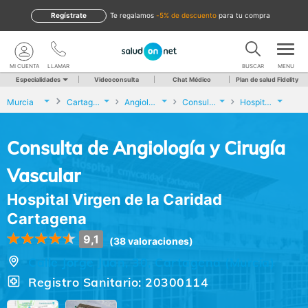
Regístrate
te regalamos
-5% de descuento
para tu compra
MI CUENTA
LLAMAR
BUSCAR
MENU
Especialidades
Videoconsulta
Chat Médico
Plan de salud Fidelity
Murcia
Cartagena
Angiología y Cirugía Vascular
Consulta de Angiología y Cirugía Vascular
Hospital Virgen de la Caridad Cartagena
Consulta de Angiología y Cirugía
Vascular
Hospital Virgen de la Caridad
Cartagena
9,1
(38 valoraciones)
Calle Jorge Juan, 30, Cartagena (Murcia)
Registro Sanitario: 20300114