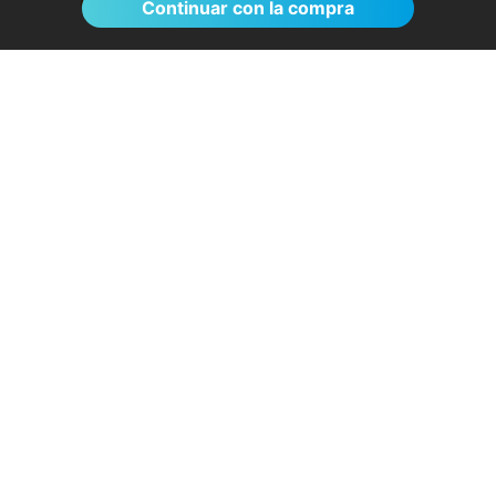
Continuar con la compra
Sin esperas, eficacia máxima, más que
recomendable
- Rosa D.
28/07/2026
Servicios destacados