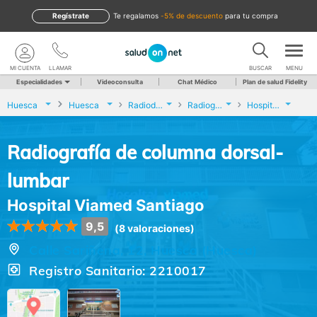
Regístrate
te regalamos
-5% de descuento
para tu compra
MI CUENTA
LLAMAR
BUSCAR
MENU
Especialidades
Videoconsulta
Chat Médico
Plan de salud Fidelity
Huesca
Huesca
Radiodiagnóstico
Radiografía de columna dorsal-lumbar
Hospital Viamed Santiago
Radiografía de columna dorsal-
lumbar
Hospital Viamed Santiago
9,5
(8 valoraciones)
Calle Sariñena, 12, Huesca (Huesca)
Registro Sanitario: 2210017