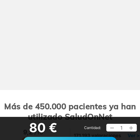
Más de 450.000 pacientes ya han
utilizado SaludOnNet
80 €
1
Cantidad:
9,2
/10
171.193 valoraciones
Ver >