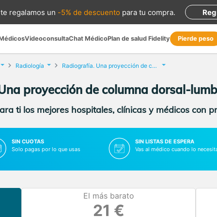
te regalamos
un
-5% de descuento
para tu compra
.
Reg
 Médicos
Videoconsulta
Chat Médico
Plan de salud Fidelity
Pierde peso
Radiología
Radiografía. Una proyección de columna dorsal-lumbar
 Una proyección de columna dorsal-lum
ra ti los mejores hospitales, clínicas y médicos con p
SIN CUOTAS
SIN LISTAS DE ESPERA
Solo pagas por lo que usas
Vas al médico cuando lo necesit
El más barato
21 €