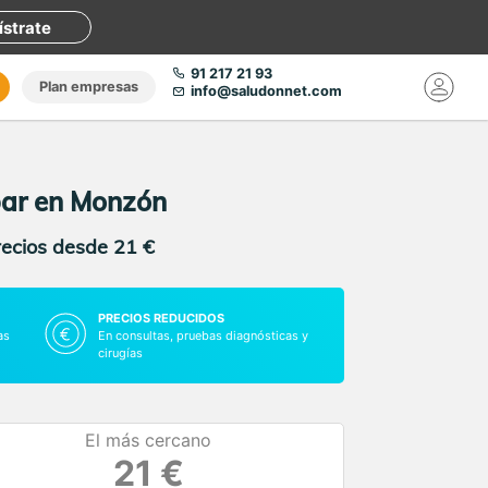
ístrate
91 217 21 93
Plan empresas
info@saludonnet.com
bar en Monzón
recios desde 21 €
PRECIOS REDUCIDOS
as
En consultas, pruebas diagnósticas y
cirugías
El más cercano
21 €