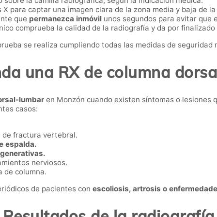
 sobre la camilla radiográfica, según la indicación médica.
s X para captar una imagen clara de la zona media y baja de la
iente que
permanezca inmóvil
unos segundos para evitar que el
nico comprueba la calidad de la radiografía y da por finalizado
 prueba se realiza cumpliendo todas las medidas de seguridad r
nda una RX de columna dorsa
orsal-lumbar
en Monzón cuando existen síntomas o lesiones qu
ntes casos:
de fractura vertebral.
e espalda.
egenerativas.
amientos nerviosos.
ía de columna.
periódicos de pacientes con
escoliosis, artrosis o enfermedad
Resultados de la radiografía