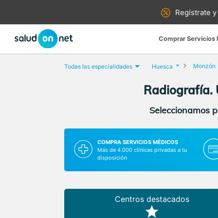
Regístrate y
Comprar Servicios
Monzón
Todas las especialidades
Huesca
Radiografía.
Seleccionamos pa
COMPRA SERVICIOS MÉDICOS
Más de 4.000 clínicas privadas a tu
disposición
Centros destacados