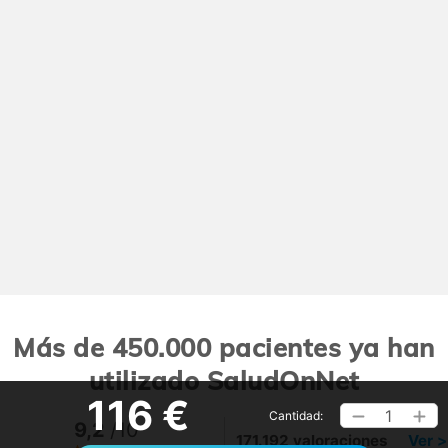
Más de 450.000 pacientes ya han
utilizado SaludOnNet
116 €
1
Cantidad:
9,2
/10
171.192 valoraciones
Ver >