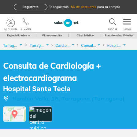
Regístrate
te regalamos
-5% de descuento
para tu compra
MI CUENTA
LLAMAR
BUSCAR
MENU
Especialidades
Videoconsulta
Chat Médico
Plan de salud Fidelity
Tarragona
Tarragona
Cardiología
Consulta de Cardiología + electrocardiograma
Hospital Santa Tecla
Consulta de Cardiología +
electrocardiograma
Hospital Santa Tecla
Rambla Vella, 16, Tarragona (Tarragona)