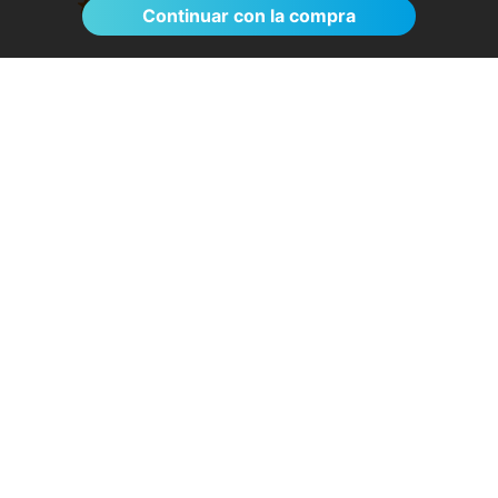
Continuar con la compra
Sin esperas, eficacia máxima, más que
recomendable
- Rosa D.
28/07/2026
Servicios destacados