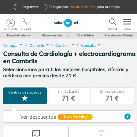
Regístrate
te regalamos
-5% de descuento
para tu compra
MI CUENTA
LLAMAR
BUSCAR
MENU
Especialidades
Videoconsulta
Chat Médico
Plan de salud Fidelity
Tarragona
Cambrils
Cardiología
Consulta de Cardiología + electrocardiograma
Consulta de Cardiología + electrocardiograma
en Cambrils
Seleccionamos para ti los mejores hospitales, clínicas y
médicos con precios desde 71 €
El más barato
El más cercano
Centros destacados
71 €
71 €
Ver descuentos
Plan Fidelity