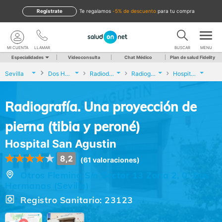
Regístrate
te regalamos
-5% de descuento
para tu compra
MI CUENTA
LLAMAR
BUSCAR
MENU
Especialidades
Videoconsulta
Chat Médico
Plan de salud Fidelity
Sevilla
Dos Hermanas
Radiodiagnóstico
Radiografía. Una proyección de pierna (tibia y peroné)
Hospital San Agustin
Radiografía. Una proyección de
pierna (tibia y peroné)
Hospital San Agustin
8,2
(61 valoraciones)
Otros Fleming S/n Sector 13 Zona 2, 0, Dos
Hermanas (Sevilla)
Registro Sanitario: 23123