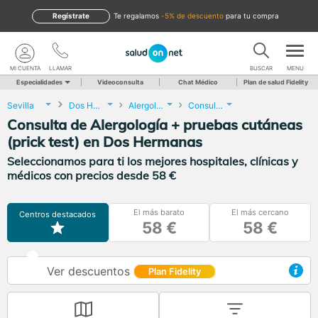
Regístrate
te regalamos
-5% de descuento
para tu compra
MI CUENTA
LLAMAR
BUSCAR
MENU
Especialidades
Videoconsulta
Chat Médico
Plan de salud Fidelity
Sevilla
Dos Hermanas
Alergología
Consulta de Alergología + pruebas cutáneas (prick test)
Consulta de Alergología + pruebas cutáneas
(prick test) en Dos Hermanas
Seleccionamos para ti los mejores hospitales, clínicas y
médicos con precios desde 58 €
El más barato
El más cercano
Centros destacados
58 €
58 €
Ver descuentos
Plan Fidelity