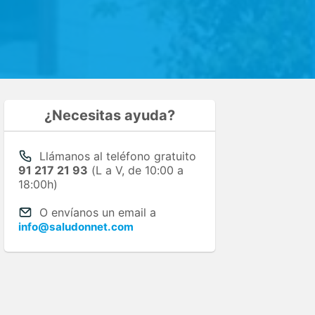
¿Necesitas ayuda?
Llámanos al teléfono gratuito
91 217 21 93
(L a V, de 10:00 a
18:00h)
O envíanos un email a
info@saludonnet.com