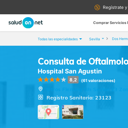
Regístrate y
Comprar Servicios
Dos Herm
Todas las especialidades
Sevilla
Consulta de Oftalmol
Hospital San Agustin
8,2
(61 valoraciones)
Otros Fleming S/n Sector 13 Zon
Registro Sanitario: 23123