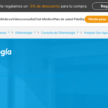
te regalamos
un
-5% de descuento
para tu compra
.
Reg
 Médicos
Videoconsulta
Chat Médico
Plan de salud Fidelity
Pierde peso
anas
Oftalmología
Consulta de Oftalmología
Hospital San Agus
ogía
a 2, 0, Dos Hermanas (Sevilla)