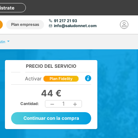
ístrate
91 217 21 93
Plan empresas
info@saludonnet.com
tin
PRECIO DEL SERVICIO
Activar
Plan Fidelity
44 €
1
Cantidad:
Continuar con la compra