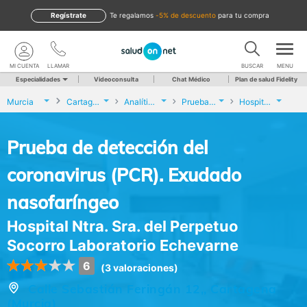
Regístrate
te regalamos
-5% de descuento
para tu compra
MI CUENTA
LLAMAR
BUSCAR
MENU
Especialidades
Videoconsulta
Chat Médico
Plan de salud Fidelity
Murcia
Cartagena
Analíticas y Genética
Prueba de detección del coronavirus (PCR). Exudado nasofaríngeo
Hospital Ntra. Sra. del Perpetuo Socorro Laboratorio Echevarne
Prueba de detección del
coronavirus (PCR). Exudado
nasofaríngeo
Hospital Ntra. Sra. del Perpetuo
Socorro Laboratorio Echevarne
6
(3 valoraciones)
Calle Sebastián Feringán 12,, Cartagena
(Murcia)