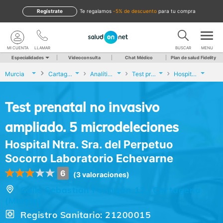
Regístrate
te regalamos
-5% de descuento
para tu compra
MI CUENTA
LLAMAR
BUSCAR
MENU
Especialidades
Videoconsulta
Chat Médico
Plan de salud Fidelity
Murcia
Cartagena
Analíticas y Genética
Test prenatal no invasivo ampliado. 5 microdeleciones
Hospital Ntra. Sra. del Perpetuo Socorro Laboratorio Echevarne
Test prenatal no invasivo
ampliado. 5 microdeleciones
Hospital Ntra. Sra. del Perpetuo
Socorro Laboratorio Echevarne
6
(3 valoraciones)
Calle Sebastián Feringán 12,, Cartagena
(Murcia)
Registro Sanitario: 21200015