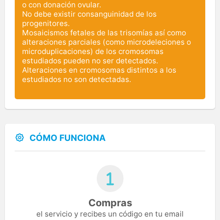
o con donación ovular.
No debe existir consanguinidad de los
progenitores.
Mosaicismos fetales de las trisomías así como
alteraciones parciales (como microdeleciones o
microduplicaciones) de los cromosomas
estudiados pueden no ser detectados.
Alteraciones en cromosomas distintos a los
estudiados no son detectadas.
CÓMO FUNCIONA
Compras
el servicio y recibes un código en tu email