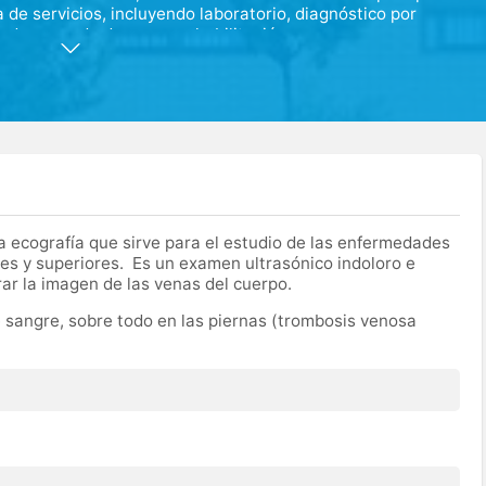
de servicios, incluyendo laboratorio, diagnóstico por
dad avanzada de neurorrehabilitación.
ia la innovación y la tecnología, respaldados por un equipo
vo es la cercanía con el paciente y en ofrecer respuestas
 a la vanguardia de la sanidad.
 ecografía que sirve para el estudio de las enfermedades
res y superiores. Es un examen ultrasónico indoloro e
rar la imagen de las venas del cuerpo.
e sangre, sobre todo en las piernas (trombosis venosa