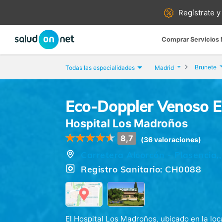
Regístrate y
Comprar Servicios
Brunete
Todas las especialidades
Madrid
Eco-Doppler Venoso EE
Hospital Los Madroños
8,7
(36 valoraciones)
Carretera Alcorcón - Plasencia,
Registro Sanitario: CH0088
El Hospital Los Madroños, ubicado en la loc