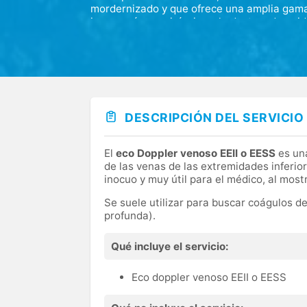
mordernizado y que ofrece una amplia gama 
imagen, área quirúrgica y la destacada uni
Nos destacamos por nuestra orientación hac
de profesionales experimentados cuyo objeti
rápidas a sus necesidades, lo que nos sitúa
DESCRIPCIÓN DEL SERVICIO
El
eco Doppler venoso EEII o EESS
es una
de las venas de las extremidades inferio
inocuo y muy útil para el médico, al most
Se suele utilizar para buscar coágulos d
profunda).
Qué incluye el servicio:
Eco doppler venoso EEII o EESS