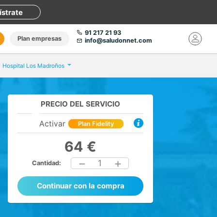
ístrate
91 217 21 93
Plan empresas
info@saludonnet.com
Hospital Los Madroños
PRECIO DEL SERVICIO
Activar
Plan Fidelity
64 €
1
Cantidad:
Continuar con la compra