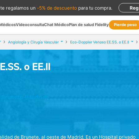
te regalamos
un
-5% de descuento
para tu compra
.
Reg
 Médicos
Videoconsulta
Chat Médico
Plan de salud Fidelity
Pierde peso
Angiología y Cirugía Vascular
Eco-Doppler Venoso EE.SS. o EE.II
.SS. o EE.II
, Brunete (Madrid)
alidad de Brunete, al oeste de Madrid. Es un Hospital privado