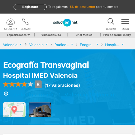
Regístrate
te regalamos
-5% de descuento
para tu compra
MI CUENTA
LLAMAR
BUSCAR
MENU
Especialidades
Videoconsulta
Chat Médico
Plan de salud Fidelity
Valencia
Valencia
Radiodiagnóstico
Ecografía Transvaginal
Hospital IMED Valencia
Ecografía Transvaginal
Hospital IMED Valencia
8
(17 valoraciones)
de la Ilustración, 1, Valencia (Valencia)