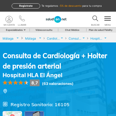
Regístrate
te regalamos
-5% de descuento
para tu compra
MI CUENTA
LLAMAR
BUSCAR
MENU
Especialidades
Videoconsulta
Chat Médico
Plan de salud Fidelity
Málaga
Málaga
Cardiología
Consulta de Cardiología + Holter de presión arterial
Hospital HLA El Ángel
Consulta de Cardiología + Holter
de presión arterial
Hospital HLA El Ángel
8,7
(63 valoraciones)
Corregidor Nicolás Isidro, 16, Málaga
(Málaga)
Registro Sanitario: 16105