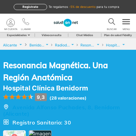
Regístrate
te regalamos
-5% de descuento
para tu compra
MI CUENTA
LLAMAR
BUSCAR
MENU
Especialidades
Videoconsulta
Chat Médico
Plan de salud Fidelity
Alicante
Benidorm
Radiodiagnóstico
Resonancia Magnética. Una Región Anatómica
Hospital Clínica Benidorm
Resonancia Magnética. Una
Región Anatómica
Hospital Clínica Benidorm
9,3
(28 valoraciones)
Avenida Alfonso Puchades, 8, Benidorm
(Alicante)
Registro Sanitario: 30