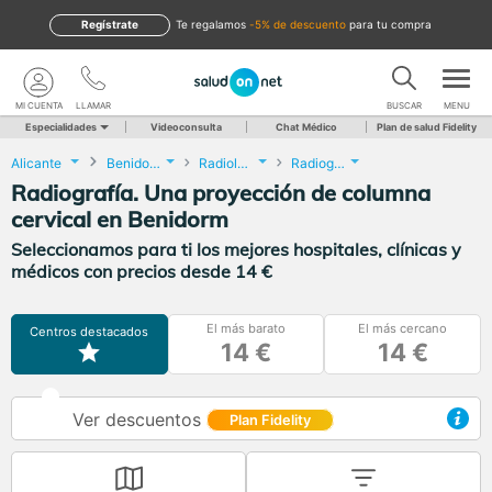
Regístrate
te regalamos
-5% de descuento
para tu compra
MI CUENTA
LLAMAR
BUSCAR
MENU
Especialidades
Videoconsulta
Chat Médico
Plan de salud Fidelity
Alicante
Benidorm
Radiología
Radiografía. Una proyección de columna cervical
Radiografía. Una proyección de columna
cervical en Benidorm
Seleccionamos para ti los mejores hospitales, clínicas y
médicos con precios desde 14 €
El más barato
El más cercano
Centros destacados
14 €
14 €
Ver descuentos
Plan Fidelity