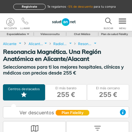
Regístrate
te regalamos
-5% de descuento
para tu compra
MI CUENTA
LLAMAR
BUSCAR
MENU
Especialidades
Videoconsulta
Chat Médico
Plan de salud Fidelity
Alicante
Alicante/Alacant
Radiología
Resonancia Magnética. Una Región Anatómica
Resonancia Magnética. Una Región
Anatómica en Alicante/Alacant
Seleccionamos para ti los mejores hospitales, clínicas y
médicos con precios desde 255 €
El más barato
El más cercano
Centros destacados
255 €
255 €
Ver descuentos
Plan Fidelity