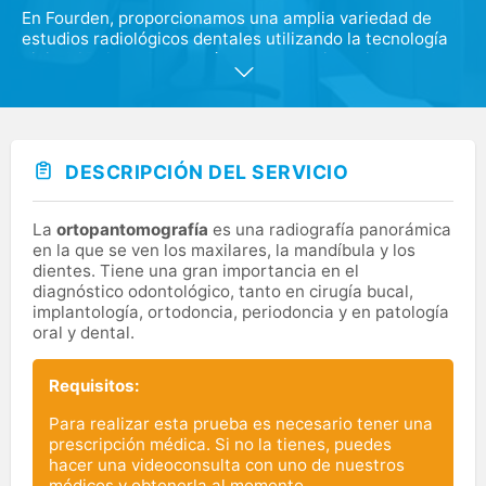
En Fourden, proporcionamos una amplia variedad de
estudios radiológicos dentales utilizando la tecnología
digital 3D Cone Beam más avanzada disponible en el
mercado, esto garantiza imágenes detalladas y nítidas
para una mejor evaluación.
Nuestras modernas instalaciones ofrecen seguridad y
comodidad a los pacientes, con la ventaja adicional de
DESCRIPCIÓN DEL SERVICIO
tener un centro radiológico cercano. Además,
entregamos los resultados de las pruebas de forma
inmediata.
La
ortopantomografía
es una radiografía panorámica
en la que se ven los maxilares, la mandíbula y los
dientes. Tiene una gran importancia en el
diagnóstico odontológico, tanto en cirugía bucal,
implantología, ortodoncia, periodoncia y en patología
oral y dental.
Requisitos:
Para realizar esta prueba es necesario tener una
prescripción médica. Si no la tienes, puedes
hacer una videoconsulta con uno de nuestros
médicos y obtenerla al momento.