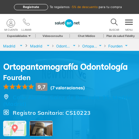
Regístrate
te regalamos
-5% de descuento
para tu compra
MI CUENTA
LLAMAR
BUSCAR
MENU
Especialidades
Videoconsulta
Chat Médico
Plan de salud Fidelity
Madrid
Madrid
Odontología
Ortopantomografía Odontología
Fourden
Ortopantomografía Odontología
Fourden
9,7
(7 valoraciones)
Calle Alcalde Sainz de Baranda, 35, Madrid
(Madrid)
Registro Sanitario: CS10223