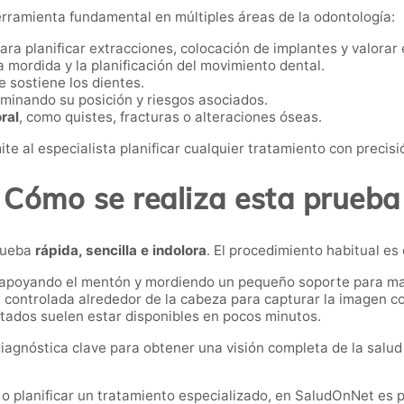
rramienta fundamental en múltiples áreas de la odontología:
para planificar extracciones, colocación de implantes y valorar 
 la mordida y la planificación del movimiento dental.
e sostiene los dientes.
rminando su posición y riesgos asociados.
ral
, como quistes, fracturas o alteraciones óseas.
e al especialista planificar cualquier tratamiento con precisi
Cómo se realiza esta prueba
rueba
rápida, sencilla e indolora
. El procedimiento habitual es 
, apoyando el mentón y mordiendo un pequeño soporte para ma
a controlada alrededor de la cabeza para capturar la imagen c
ltados suelen estar disponibles en pocos minutos.
gnóstica clave para obtener una visión completa de la salud b
o planificar un tratamiento especializado, en SaludOnNet es p