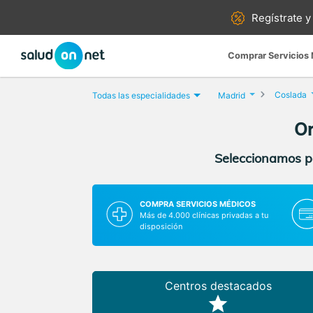
Regístrate y
Comprar Servicios
Coslada
Todas las especialidades
Madrid
Or
Seleccionamos pa
COMPRA SERVICIOS MÉDICOS
Más de 4.000 clínicas privadas a tu
disposición
Centros destacados