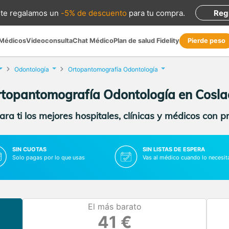
te regalamos
un
-5% de descuento
para tu compra
.
Reg
 Médicos
Videoconsulta
Chat Médico
Plan de salud Fidelity
Pierde peso
Odontología
Ortopantomografía Odontología
topantomografía Odontología en Cosl
ra ti los mejores hospitales, clínicas y médicos con p
SIN CUOTAS
SIN LISTAS DE ESPERA
Solo pagas por lo que usas
Vas al médico cuando lo necesit
El más barato
41 €