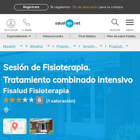
Regístrate
te regalamos
-5% de descuento
para tu compra
MI CUENTA
LLAMAR
BUSCAR
MENU
Especialidades
Videoconsulta
Chat Médico
Plan de salud Fidelity
Madrid
Madrid
Fisioterapia
Sesión de Fisioterapia. Tratamiento combinado intensivo
Fisalud Fisioterapia
Sesión de Fisioterapia.
Tratamiento combinado intensivo
Fisalud Fisioterapia
6
(1 valoración)
Calle Ocaña, 126, Madrid (Madrid)