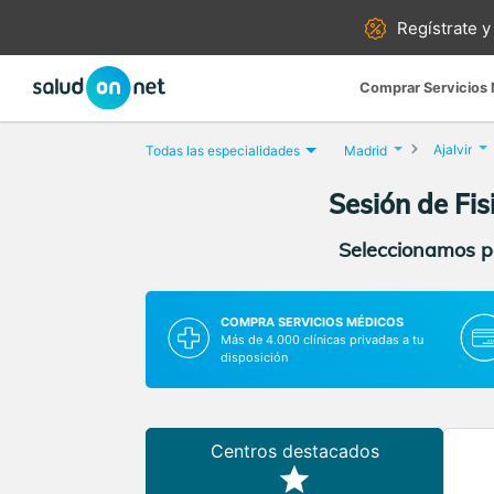
Regístrate y
Comprar Servicios
Ajalvir
Todas las especialidades
Madrid
Sesión de Fis
Seleccionamos pa
COMPRA SERVICIOS MÉDICOS
Más de 4.000 clínicas privadas a tu
disposición
Centros destacados