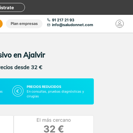
ístrate
91 217 21 93
Plan empresas
info@saludonnet.com
ivo en Ajalvir
recios desde 32 €
PRECIOS REDUCIDOS
as
En consultas, pruebas diagnósticas y
cirugías
El más cercano
32 €