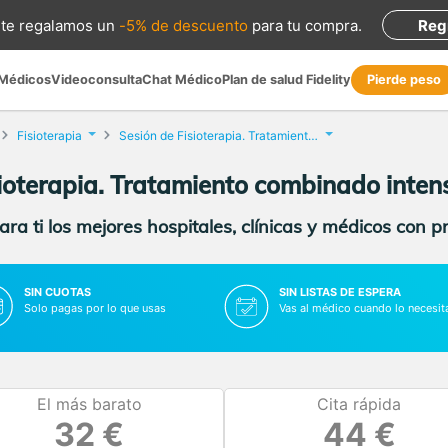
te regalamos
un
-5% de descuento
para tu compra
.
Reg
 Médicos
Videoconsulta
Chat Médico
Plan de salud Fidelity
Pierde peso
Fisioterapia
Sesión de Fisioterapia. Tratamiento combinado intensivo
ioterapia. Tratamiento combinado intens
ra ti los mejores hospitales, clínicas y médicos con p
SIN CUOTAS
SIN LISTAS DE ESPERA
Solo pagas por lo que usas
Vas al médico cuando lo necesit
El más barato
Cita rápida
32 €
44 €