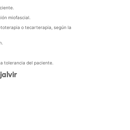
aciente.
ión miofascial.
toterapia o tecarterapia, según la
n.
la tolerancia del paciente.
alvir