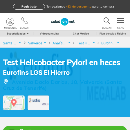
Regístrate
te regalamos
-5% de descuento
para tu compra
MI CUENTA
LLAMAR
BUSCAR
MENU
Especialidades
Videoconsulta
Chat Médico
Plan de salud Fidelity
Santa Cruz de Tenerife
Valverde
Analíticas y Genética
Test Helicobacter Pylori en heces
Eurofins LGS El Hierro
Test Helicobacter Pylori en heces
Eurofins LGS El Hierro
Avenida Dacio Darias, 18, Valverde (Santa
Cruz de Tenerife)